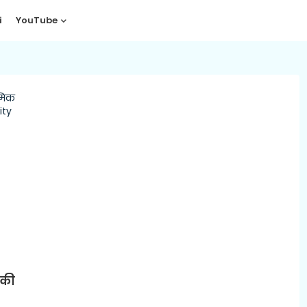
i
YouTube
 की