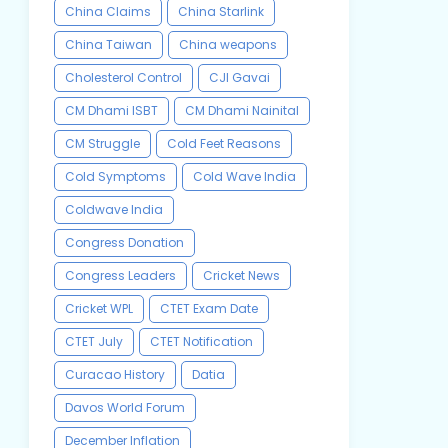
China Claims
China Starlink
China Taiwan
China weapons
Cholesterol Control
CJI Gavai
CM Dhami ISBT
CM Dhami Nainital
CM Struggle
Cold Feet Reasons
Cold Symptoms
Cold Wave India
Coldwave India
Congress Donation
Congress Leaders
Cricket News
Cricket WPL
CTET Exam Date
CTET July
CTET Notification
Curacao History
Datia
Davos World Forum
December Inflation