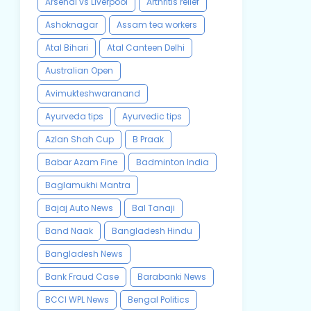
Arsenal vs Liverpool
Arthritis relief
Ashoknagar
Assam tea workers
Atal Bihari
Atal Canteen Delhi
Australian Open
Avimukteshwaranand
Ayurveda tips
Ayurvedic tips
Azlan Shah Cup
B Praak
Babar Azam Fine
Badminton India
Baglamukhi Mantra
Bajaj Auto News
Bal Tanaji
Band Naak
Bangladesh Hindu
Bangladesh News
Bank Fraud Case
Barabanki News
BCCI WPL News
Bengal Politics