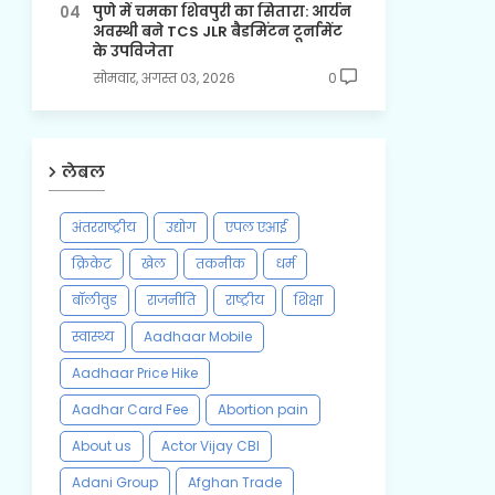
पुणे में चमका शिवपुरी का सितारा: आर्यन
अवस्थी बने TCS JLR बैडमिंटन टूर्नामेंट
के उपविजेता
सोमवार, अगस्त 03, 2026
0
लेबल
अंतरराष्ट्रीय
उद्योग
एपल एआई
क्रिकेट
खेल
तकनीक
धर्म
बॉलीवुड
राजनीति
राष्ट्रीय
शिक्षा
स्वास्थ्य
Aadhaar Mobile
Aadhaar Price Hike
Aadhar Card Fee
Abortion pain
About us
Actor Vijay CBI
Adani Group
Afghan Trade