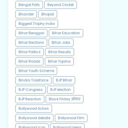
Bengal Polls
Beyond Cricket
Bhander
Bhopal
Biggest Trophy India
Bihar Berojgari
Bihar Education
Bihar Elections
Bihar Jobs
Bihar Politics
Bihar Results
Bihar Roads
Bihar Yojana
Bihar Youth Scheme
Bindra Taskforce
BJP Bihar
BJP Congress
BJP election
BJP Reaction
Black Friday ऑफर
Bollywood Actors
Bollywood debate
Bollywood Film
Bollywood Icon
Bollywood news