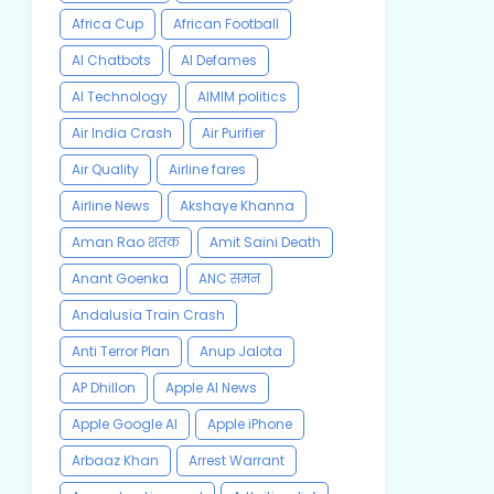
Africa Cup
African Football
AI Chatbots
AI Defames
AI Technology
AIMIM politics
Air India Crash
Air Purifier
Air Quality
Airline fares
Airline News
Akshaye Khanna
Aman Rao शतक
Amit Saini Death
Anant Goenka
ANC समन
Andalusia Train Crash
Anti Terror Plan
Anup Jalota
AP Dhillon
Apple AI News
Apple Google AI
Apple iPhone
Arbaaz Khan
Arrest Warrant