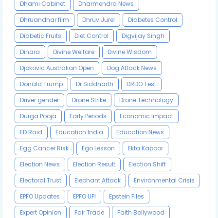
Dhami Cabinet
Dharmendra News
Dhruandhar film
Dhruv Jurel
Diabetes Control
Diabetic Fruits
Diet Control
Digvijay Singh
Dinara
Divine Welfare
Divine Wisdom
Djokovic Australian Open
Dog Attack News
Donald Trump
Dr Siddharth
DRDO Test
Driver gender
Drone Strike
Drone Technology
Durga Pooja
Early Periods
Economic Impact
ED Raid
Education India
Education News
Egg Cancer Risk
Ego Lesson
Ekta Kapoor
Election News
Election Result
Election Shift
Electoral Trust
Elephant Attack
Environmental Crisis
EPFO Updates
EPFO UPI
Epstein Files
Expert Opinion
Fair Trade
Faith Bollywood