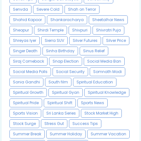
Senvda
Severe Cold
Shah on Terror
Shahid Kapoor
Shankaracharya
Sheetalhar News
Sheopur
Shirdi Temple
Shivpuri
Shivratri Puja
Shreyas Iyer
Sierra SUV
Silver Futures
Silver Price
Singer Death
Sinha Birthday
Sinus Relief
Siraj Comeback
Snap Election
Social Media Ban
Social Media Polls
Social Security
Somnath Modi
Sonia Gandhi
South film
Spiritual Education
Spiritual Growth
Spiritual Gyan
Spiritual Knowledge
Spiritual Pride
Spiritual Shift
Sports News
Sports Vision
Sri Lanka Series
Stock Market High
Stock Surge
Stress Gut
Success Tips
Summer Break
Summer Holiday
Summer Vacation