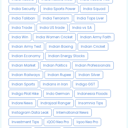
India Security
India Sports Power
India Squad
India Taliban
India Terrorism
India Tops Liver
India Trade
India US trade
India vs SA
India Win
India Women Cricket
Indian Army Faith
Indian Army Test
Indian Boxing
Indian Cricket
Indian Economy
Indian Energy Stocks
Indian Market
Indian Politics
Indian Professionals
Indian Railways
Indian Rupee
Indian Silver
Indian Sports
Indians in Iran
Indigo GST
Indigo Pilot Hike
Indo German
Indonesia Floods
Indore News
Indrajaal Ranger
Insomnia Tips
Instagram Data Leak
International News
Investment Tips
iQOO Neo Pro
Iqoo Neo Pro