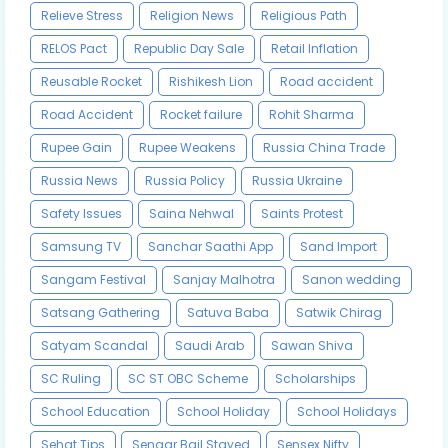
Relieve Stress
Religion News
Religious Path
RELOS Pact
Republic Day Sale
Retail Inflation
Reusable Rocket
Rishikesh Lion
Road accident
Road Accident
Rocket failure
Rohit Sharma
Rupee Gain
Rupee Weakens
Russia China Trade
Russia News
Russia Policy
Russia Ukraine
Safety Issues
Saina Nehwal
Saints Protest
Samsung TV
Sanchar Saathi App
Sand Import
Sangam Festival
Sanjay Malhotra
Sanon wedding
Satsang Gathering
Satuva Baba
Satwik Chirag
Satyam Scandal
Saudi Arab
Sawan Shiva
SC Ruling
SC ST OBC Scheme
Scholarships
School Education
School Holiday
School Holidays
Sehat Tips
Sengar Bail Stayed
Sensex Nifty