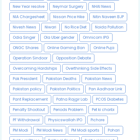
New Year resolve
Neymar Surgery
NHAI News
NIA Chargesheet
Nissan Price Hike
Nitin Naveen BJP
Nivesh News
Niwari
No Rice Diet
Noida Pollution
Odia Singer
Ola Uber gender
Omnicom IPG
ONGC Shares
Online Gaming Ban
Online Puja
Operation Sindoor
Opposition Debate
Overcoming Hardships
Overthinking Side Effects
Pak President
Pakistan Deaths
Pakistan News
Pakistan policy
Pakistan Politics
Pan Aadhaar Link
Pant Replacement
Patna Rajgir Lab
PCOS Diabetes
Penalty Shootout
Periods Problem
Pet ki charbi
PF Withdrawal
Physicswallah IPO
Pichore
PM Modi
PM Modi News
PM Modi sports
Pohari