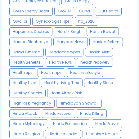
Govt Employee Sacked
Green Energy
Green Energy Boost
Grok AI
Guna
Gut Health
Gwalior
Gynecologist Tips
hajj2026
Happiness Doubles
Hardik Singh
Harish Rawat
Harsha Richhariya
Haryana News
Hasina Return
Hawa Cinema
Headache types
Health Alert
Health Benefits
Health News
health recovery
Health tips
Health Tips
Healthy Lifestyle
Healthy Liver
Healthy Living Tips
Healthy Sleep
Healthy Snacks
Heart Attack Risk
High Risk Pregnancy
Himalayan Snowfall
Hindu Attack
Hindu Festival
Hindu Killing
Hindu Mythology
Hindu Persecution
Hindu Prayer
Hindu Religion
Hinduism India
Hinduism Nature