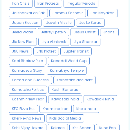
Iran Crisis
Iran Protests
Irregular Periods
Jaishankar on Pak
Jammu Kashmir
Jan Nayakan
Japan Election
Javelin Missile
Jee Le Zaraa
Jeera Water
Jeffrey Epstein
Jesus Christ
Jhansi
Jio New Plan
Jiya Abhishek
Jiya Shankar
JNU News
JNU Protest
Jupiter Transit
Kaal Bhairav Puja
Kabaddi World Cup
Kamadeva Story
Kamakhya Temple
Karma and Success
Karnataka accident
Karnataka Politics
Kashi Banaras
Kashmir New Year
Kawasaki India
Kawasaki Ninja
KFC Pizza Hut
Khamenei Iran
Khelo India
Kher Rekha News
Kids Social Media
Kohli Vijay Hazare
Kolaras
Kriti Sanon
Kuno Park