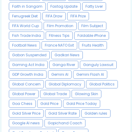
Faith in Sangam
Fastag Update
Fatty Liver
Fenugreek Diet
FIFA Draw
FIFA Prize
FIFA World Cup
Film Promotion
Film Subject
Fish Trade India
Fitness Tips
Foldable iPhone
Football News
France NATO Exit
Fruits Health
Gabon Suspended
Gadkari News
Gaming Act India
Ganga River
Ganguly Lawsuit
GDP Growth India
Gemini AI
Gemini Flash AI
Global Concern
Global Diplomacy
Global Politics
Global Power
Global Trade
Glowing Skin
Goa Chess
Gold Price
Gold Price Today
Gold Silver Price
Gold Silver Rate
Golden rules
Google AI news
Gopichand Coach