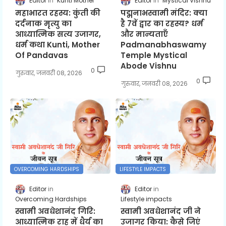
Editor
Kunti Mother
Editor
Mystical Vishnu
महाभारत रहस्य: कुंती की
पद्मनाभस्वामी मंदिर: क्या
दर्दनाक मृत्यु का
है 7वें द्वार का रहस्य? धर्म
आध्यात्मिक सत्य उजागर,
और मान्यताएँ
धर्म कथा Kunti, Mother
Padmanabhaswamy
Of Pandavas
Temple Mystical
Abode Vishnu
0
गुरुवार, जनवरी 08, 2026
0
गुरुवार, जनवरी 08, 2026
OVERCOMING HARDSHIPS
LIFESTYLE IMPACTS
Editor
Editor
Overcoming Hardships
Lifestyle impacts
स्वामी अवधेशानंद गिरि:
स्वामी अवधेशानंद जी ने
आध्यात्मिक राह में धैर्य का
उजागर किया: कैसे जिएं