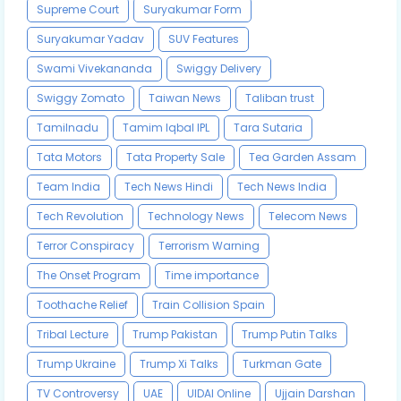
Supreme Court
Suryakumar Form
Suryakumar Yadav
SUV Features
Swami Vivekananda
Swiggy Delivery
Swiggy Zomato
Taiwan News
Taliban trust
Tamilnadu
Tamim Iqbal IPL
Tara Sutaria
Tata Motors
Tata Property Sale
Tea Garden Assam
Team India
Tech News Hindi
Tech News India
Tech Revolution
Technology News
Telecom News
Terror Conspiracy
Terrorism Warning
The Onset Program
Time importance
Toothache Relief
Train Collision Spain
Tribal Lecture
Trump Pakistan
Trump Putin Talks
Trump Ukraine
Trump Xi Talks
Turkman Gate
TV Controversy
UAE
UIDAI Online
Ujjain Darshan