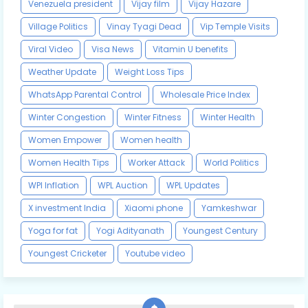
Venezuela president
Vijay film
Vijay Hazare
Village Politics
Vinay Tyagi Dead
Vip Temple Visits
Viral Video
Visa News
Vitamin U benefits
Weather Update
Weight Loss Tips
WhatsApp Parental Control
Wholesale Price Index
Winter Congestion
Winter Fitness
Winter Health
Women Empower
Women health
Women Health Tips
Worker Attack
World Politics
WPI Inflation
WPL Auction
WPL Updates
X investment India
Xiaomi phone
Yamkeshwar
Yoga for fat
Yogi Adityanath
Youngest Century
Youngest Cricketer
Youtube video