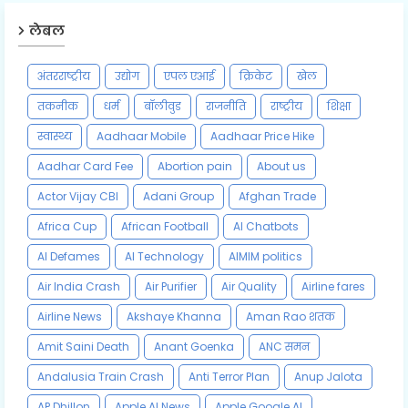
लेबल
अंतरराष्ट्रीय
उद्योग
एपल एआई
क्रिकेट
खेल
तकनीक
धर्म
बॉलीवुड
राजनीति
राष्ट्रीय
शिक्षा
स्वास्थ्य
Aadhaar Mobile
Aadhaar Price Hike
Aadhar Card Fee
Abortion pain
About us
Actor Vijay CBI
Adani Group
Afghan Trade
Africa Cup
African Football
AI Chatbots
AI Defames
AI Technology
AIMIM politics
Air India Crash
Air Purifier
Air Quality
Airline fares
Airline News
Akshaye Khanna
Aman Rao शतक
Amit Saini Death
Anant Goenka
ANC समन
Andalusia Train Crash
Anti Terror Plan
Anup Jalota
AP Dhillon
Apple AI News
Apple Google AI