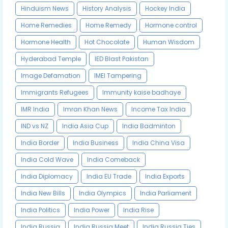
Hinduism News
History Analysis
Hockey India
Home Remedies
Home Remedy
Hormone control
Hormone Health
Hot Chocolate
Human Wisdom
Hyderabad Temple
IED Blast Pakistan
Image Defamation
IMEI Tampering
Immigrants Refugees
Immunity kaise badhaye
IMR India
Imran Khan News
Income Tax India
IND vs NZ
India Asia Cup
India Badminton
India Border
India Business
India China Visa
India Cold Wave
India Comeback
India Diplomacy
India EU Trade
India Exports
India New Bills
India Olympics
India Parliament
India Politics
India Power
India Rise
India Russia
India Russia Meet
India Russia Ties