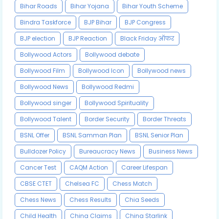
Bihar Roads
Bihar Yojana
Bihar Youth Scheme
Bindra Taskforce
BJP Bihar
BJP Congress
BJP election
BJP Reaction
Black Friday ऑफर
Bollywood Actors
Bollywood debate
Bollywood Film
Bollywood Icon
Bollywood news
Bollywood News
Bollywood Redmi
Bollywood singer
Bollywood Spirituality
Bollywood Talent
Border Security
Border Threats
BSNL Offer
BSNL Samman Plan
BSNL Senior Plan
Bulldozer Policy
Bureaucracy News
Business News
Cancer Test
CAQM Action
Career Lifespan
CBSE CTET
Chelsea FC
Chess Match
Chess News
Chess Results
Chia Seeds
Child Health
China Claims
China Starlink