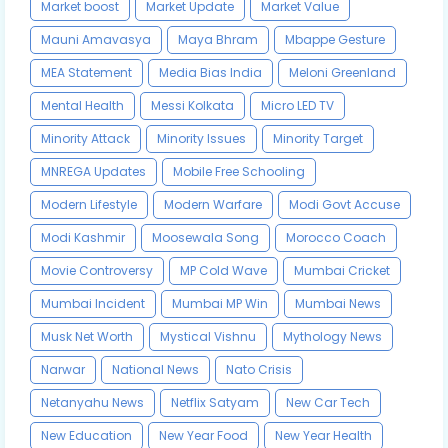
Market boost
Market Update
Market Value
Mauni Amavasya
Maya Bhram
Mbappe Gesture
MEA Statement
Media Bias India
Meloni Greenland
Mental Health
Messi Kolkata
Micro LED TV
Minority Attack
Minority Issues
Minority Target
MNREGA Updates
Mobile Free Schooling
Modern Lifestyle
Modern Warfare
Modi Govt Accuse
Modi Kashmir
Moosewala Song
Morocco Coach
Movie Controversy
MP Cold Wave
Mumbai Cricket
Mumbai Incident
Mumbai MP Win
Mumbai News
Musk Net Worth
Mystical Vishnu
Mythology News
Narwar
National News
Nato Crisis
Netanyahu News
Netflix Satyam
New Car Tech
New Education
New Year Food
New Year Health