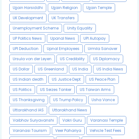
Ujjain Harsiddhi
Ujjain Religion
Ujjain Temple
UK Development
UK Transfers
Unemployment Scheme
Unity Equality
UP Politics News
Upanal News
UPI Autopay
UPI Deduction
Upnal Employees
Urmila Sanaver
Ursula von der Leyen
US Credibility
US Diplomacy
US Dollar
US Greenland
US India
US India News
US Indian death
US Justice Dept
US Peace Plan
US Politics
US Seizes Tanker
US Taiwan Arms
US Thanksgiving
US Trump Policy
Usha Vance
Uttarakhand IAS
Uttarakhand News
Vaibhav Suryavanshi
Vakri Guru
Varanasi Temple
Varanasi Tourism
Veer Pahariya
Vehicle Test Fees