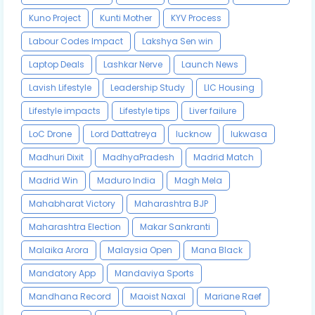
Kuno Project
Kunti Mother
KYV Process
Labour Codes Impact
Lakshya Sen win
Laptop Deals
Lashkar Nerve
Launch News
Lavish Lifestyle
Leadership Study
LIC Housing
Lifestyle impacts
Lifestyle tips
Liver failure
LoC Drone
Lord Dattatreya
lucknow
lukwasa
Madhuri Dixit
MadhyaPradesh
Madrid Match
Madrid Win
Maduro India
Magh Mela
Mahabharat Victory
Maharashtra BJP
Maharashtra Election
Makar Sankranti
Malaika Arora
Malaysia Open
Mana Black
Mandatory App
Mandaviya Sports
Mandhana Record
Maoist Naxal
Mariane Raef