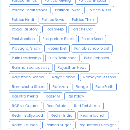
Political Ethics
Political Giving
Political Impact
Political Indifference
Political Power
Political Risks
Politics Hindi
Politics News
Politics Think
Pooja Pal Story
Poor Sleep
Porsche Car
Post Abortion
Postpartum Blues
Potato Seed
Prayagraj Snan
Protein Diet
Punjab school blast
Putin Leadership
Putin Residence
Putin Robotics
Rahman controversy
Rajasthan News
Rajasthan School
Rajya Sabha
Ramayan lessons
Ramraksha Stotra
Ramzan
Range
Rare Earth
Rashtra Prerna
Razer AI
RBI Policy
RCB vs Gujarat
Real Estate
Red Fort Attack
Redmi Bollywood
Redmi India
Redmi launch
Redmi Launch
Refined Sugar
Regulatory Oversight