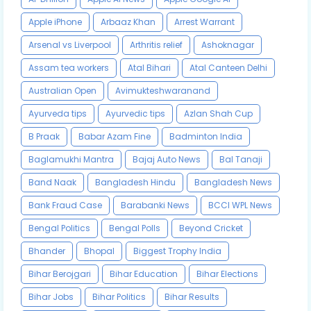
Apple iPhone
Arbaaz Khan
Arrest Warrant
Arsenal vs Liverpool
Arthritis relief
Ashoknagar
Assam tea workers
Atal Bihari
Atal Canteen Delhi
Australian Open
Avimukteshwaranand
Ayurveda tips
Ayurvedic tips
Azlan Shah Cup
B Praak
Babar Azam Fine
Badminton India
Baglamukhi Mantra
Bajaj Auto News
Bal Tanaji
Band Naak
Bangladesh Hindu
Bangladesh News
Bank Fraud Case
Barabanki News
BCCI WPL News
Bengal Politics
Bengal Polls
Beyond Cricket
Bhander
Bhopal
Biggest Trophy India
Bihar Berojgari
Bihar Education
Bihar Elections
Bihar Jobs
Bihar Politics
Bihar Results