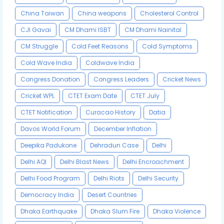
China Taiwan
China weapons
Cholesterol Control
CJI Gavai
CM Dhami ISBT
CM Dhami Nainital
CM Struggle
Cold Feet Reasons
Cold Symptoms
Cold Wave India
Coldwave India
Congress Donation
Congress Leaders
Cricket News
Cricket WPL
CTET Exam Date
CTET July
CTET Notification
Curacao History
Datia
Davos World Forum
December Inflation
Deepika Padukone
Dehradun Case
Delhi
Delhi AQI
Delhi Blast News
Delhi Encroachment
Delhi Food Program
Delhi Riots
Delhi Security
Democracy India
Desert Countries
Dhaka Earthquake
Dhaka Slum Fire
Dhaka Violence